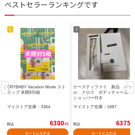
ベストセラーランキングです
CRYBABY Vacation Mode スト
ケースティファイ 新品 パー
ラップ 未開封5箱
ル クロス ボディチャーム
ショッパー付き
マイストア在庫：
3364
マイストア在庫：
1887
6380
6375
税込
円
税込
円
カートに入れる
カートに入れる