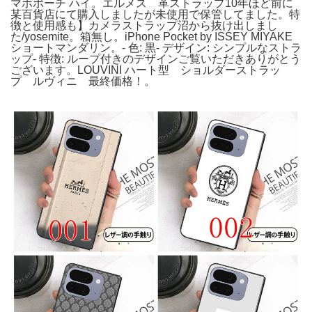
マホポーチ ハイ。エルメス 革ストラップ10年ほど前に
某百貨店にて購入しましたが未使用で保管してました。特
徴と使用感も】カメラストラップ沼から抜け出しまし
た/yosemite。箱無し。iPhone Pocket by ISSEY MIYAKE
ショートマンダリン。- 色: 黒- デザイン: シンプルなストラ
ップ- 特徴: ループ付きのデザインご覧いただきありがとう
ございます。LOUVINI ハート型 ショルダーストラッ
プ ルヴィニ 最終価格！。