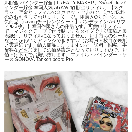
ル貯金 バインダー貯金 | TREADY MAKER。Sweet life バ
インダー貯金 韓国人気 A6 saving 貯金リフィル。【スク
ラッチ貯金とリフィルの２点セットですので、1点の送料
のみお引きしております。くー♡。即購入OKです♡。人
気商品【savingチャレンジシート】パンデザイン A6 リフ
ィル 3枚。】韓国作家さんの作品です。可愛いリフィル
で、マジックテープで付け貼りするタイプです♡表紙と裏
表紙は、リフィルになっておりません、お手持ちのシール
などでかわいくアレンジできます♡（お写真６枚目が表紙
と裏表紙です）輸入商品になりますので、送料、関税、手
配料などを加味しての価格設定となっておりますので、お
値下げ不可でお願い致します。ファイル・バインダー・ケ
ース SONOVA Tanken board Pro