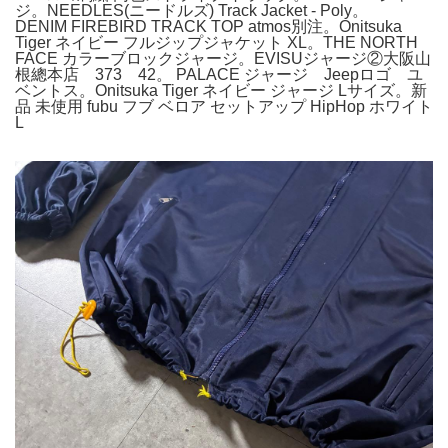
ジ。NEEDLES(ニードルズ) Track Jacket - Poly。
DENIM FIREBIRD TRACK TOP atmos別注。Onitsuka
Tiger ネイビー フルジップジャケット XL。THE NORTH
FACE カラーブロックジャージ。EVISUジャージ②大阪山
根總本店 373 42。 PALACE ジャージ Jeepロゴ ユ
ベントス。Onitsuka Tiger ネイビー ジャージ Lサイズ。新
品 未使用 fubu フブ ベロア セットアップ HipHop ホワイト
L