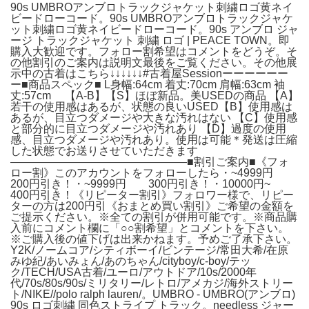
90s UMBROアンブロトラックジャケット刺繍ロゴ黄ネイ
ビードローコード。90s UMBROアンブロトラックジャケ
ット刺繍ロゴ黄ネイビードローコード。90s アンブロ ジャ
ージ トラックジャケット 刺繍 ロゴ | PEACE TOWN。即
購入大歓迎です。フォロー割希望はコメントをどうぞ。そ
の他割引のご案内は説明文最後をご覧ください。その他展
示中の古着はこちら↓↓↓↓↓↓#古着屋Sessionーーーーーー
ー■商品スペック■
L身幅:64cm 着丈:70cm 肩幅:63cm 袖
丈:57cm
【A-B】【S】ほぼ新品。美USEDの商品 【A】
若干の使用感はあるが、状態の良いUSED【B】使用感は
あるが、目立つダメージや大きな汚れはない 【C】使用感
と部分的に目立つダメージや汚れあり 【D】過度の使用
感、目立つダメージや汚れあり。使用は可能＊発送は圧縮
した状態でお送りさせていただきます
————————————————■割引ご案内■《フォ
ロー割》このアカウントをフォローしたら・~4999円
200円引き！・~9999円 300円引き！・10000円~
400円引き！《リピーター割引》フォロワー様で、リピー
ターの方は200円引《おまとめ買い割引》ご希望の金額を
ご提示ください。※全ての割引が併用可能です。※商品購
入前にコメント欄に「○○割希望」とコメントを下さい。
※ご購入後の値下げは出来かねます。予めご了承下さい。
Y2K/ノームコア/シティボーイ/ビンテージ/常田大希/在原
みゆ紀/あいみょん/あのちゃん/cityboy/c-boy/テッ
ク/TECH/USA古着/ユーロ/アウトドア/10s/2000年
代/70s/80s/90s/ミリタリー/レトロ/アメカジ/海外ストリー
ト/NIKE//polo ralph lauren/。UMBRO - UMBRO(アンブロ)
90s ロゴ刺繍 同色ストライプ トラック。needless ジャー