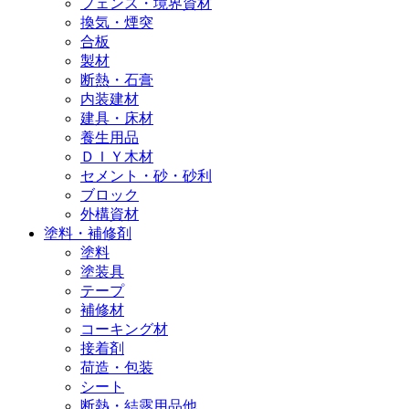
フェンス・境界資材
換気・煙突
合板
製材
断熱・石膏
内装建材
建具・床材
養生用品
ＤＩＹ木材
セメント・砂・砂利
ブロック
外構資材
塗料・補修剤
塗料
塗装具
テープ
補修材
コーキング材
接着剤
荷造・包装
シート
断熱・結露用品他