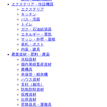
エクステリア・住設機器
エクステリア
キッチン
バス・洗面
トイレ
ガス・石油給湯器
エネルギー・電気
サッシ・外壁・屋根
表札・ポスト
内装・建具
農業資材・肥料・農薬
水稲資材
畑作果樹畜産資材
農機具
米保管・精米機
ハウス資材
支柱（栽培）
防鳥防獣資材
収穫資材
出荷資材
昇降器具・運搬具