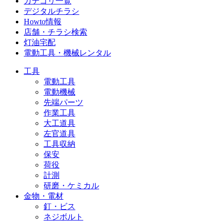
カテゴリ一覧
デジタルチラシ
Howto情報
店舗・チラシ検索
灯油宅配
電動工具・機械レンタル
工具
電動工具
電動機械
先端パーツ
作業工具
大工道具
左官道具
工具収納
保安
荷役
計測
研磨・ケミカル
金物・電材
釘・ビス
ネジボルト