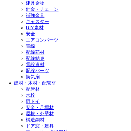
建具金物
針金・チェーン
補強金具
キャスター
DIY素材
安全
エアコンパーツ
電線
配線部材
配線結束
電設資材
配線パーツ
換気扇
建材・木材・配管材
配管材
水栓
雨ドイ
安全・足場材
屋根・外壁材
構造鋼材
ドア窓・建具