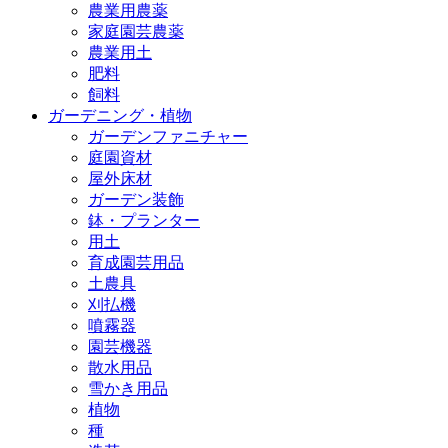
農業用農薬
家庭園芸農薬
農業用土
肥料
飼料
ガーデニング・植物
ガーデンファニチャー
庭園資材
屋外床材
ガーデン装飾
鉢・プランター
用土
育成園芸用品
土農具
刈払機
噴霧器
園芸機器
散水用品
雪かき用品
植物
種