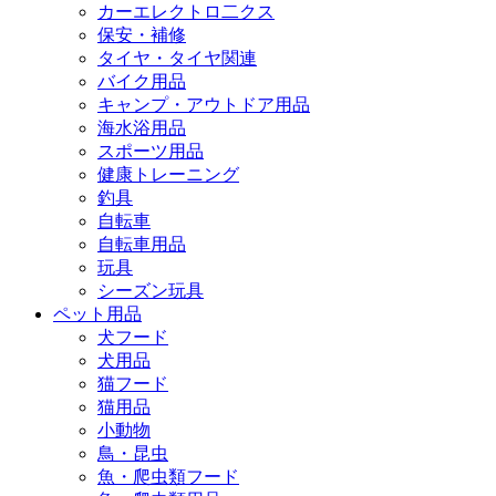
カーエレクトロ二クス
保安・補修
タイヤ・タイヤ関連
バイク用品
キャンプ・アウトドア用品
海水浴用品
スポーツ用品
健康トレーニング
釣具
自転車
自転車用品
玩具
シーズン玩具
ペット用品
犬フード
犬用品
猫フード
猫用品
小動物
鳥・昆虫
魚・爬虫類フード