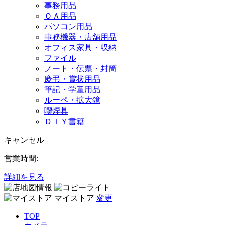
事務用品
ＯＡ用品
パソコン用品
事務機器・店舗用品
オフィス家具・収納
ファイル
ノート・伝票・封筒
慶弔・賞状用品
筆記・学童用品
ルーペ・拡大鏡
喫煙具
ＤＩＹ書籍
キャンセル
営業時間:
詳細を見る
マイストア
変更
TOP