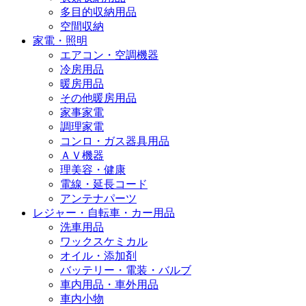
多目的収納用品
空間収納
家電・照明
エアコン・空調機器
冷房用品
暖房用品
その他暖房用品
家事家電
調理家電
コンロ・ガス器具用品
ＡＶ機器
理美容・健康
電線・延長コード
アンテナパーツ
レジャー・自転車・カー用品
洗車用品
ワックスケミカル
オイル・添加剤
バッテリー・電装・バルブ
車内用品・車外用品
車内小物