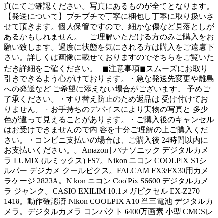
真にてご確認ください。写真にあるものが全てとなります。
【発送について】プチプチで丁寧に梱包し丁寧に取り扱いさ
せて頂きます。個人保管ですので、細かな傷など見落としが
あるかもしれません。 ご理解いただける方のみご購入をお
願い致します。過度に状態を気にされる方は購入をご遠慮下
さい。詳しくは画像に載せておりますのでそちらをご覧いた
だき詳細をご確ください。 ◼︎注意事項◼︎スムーズにお取り
引きできるよう心がけております。・急な発送先変更や離島
への発送など ご希望に添えない場合がございます。 予めご
了承ください。・すり替え防止のため返品は 受け付けてお
りません。・お手持ちのデバイスにより実物の写真と 多少
色が違って見えることがあります。・ご購入後のキャンセル
はお受けできませんので内 容を十分ご理解の上ご購入くだ
さい。・コンビニ支払いの場合は、ご購入後 24時間以内に
お支払いください。。Amazon | パナソニック デジタルカメ
ラ LUMIX (ルミックス) FS7。Nikon ニコン COOLPIX S1シ
ルバー デジカメ クールピクス。FALCAM FX3/FX30用カメ
ラケージ 2823A。Nikon ニコン CoolPix S6600 デジタルカメ
ラ ジャンク。CASIO EXILIM 10.1メガピクセル EX-Z270
1418。動作確認済 Nikon COOLPIX A10 単三電池 デジタルカ
メラ。デジタルカメラ コンパクト 6400万画素 小型 CMOSレ