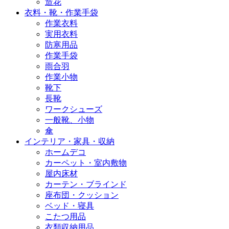
造花
衣料・靴・作業手袋
作業衣料
実用衣料
防寒用品
作業手袋
雨合羽
作業小物
靴下
長靴
ワークシューズ
一般靴、小物
傘
インテリア・家具・収納
ホームデコ
カーペット・室内敷物
屋内床材
カーテン・ブラインド
座布団・クッション
ベッド・寝具
こたつ用品
衣類収納用品