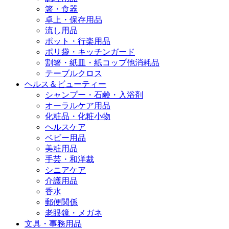
箸・食器
卓上・保存用品
流し用品
ポット・行楽用品
ポリ袋・キッチンガード
割箸・紙皿・紙コップ他消耗品
テーブルクロス
ヘルス＆ビューティー
シャンプー・石鹸・入浴剤
オーラルケア用品
化粧品・化粧小物
ヘルスケア
ベビー用品
美粧用品
手芸・和洋裁
シニアケア
介護用品
香水
郵便関係
老眼鏡・メガネ
文具・事務用品