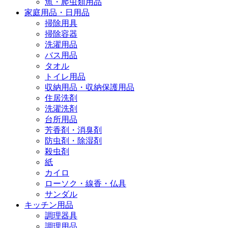
魚・爬虫類用品
家庭用品・日用品
掃除用具
掃除容器
洗濯用品
バス用品
タオル
トイレ用品
収納用品・収納保護用品
住居洗剤
洗濯洗剤
台所用品
芳香剤・消臭剤
防虫剤・除湿剤
殺虫剤
紙
カイロ
ローソク・線香・仏具
サンダル
キッチン用品
調理器具
調理用品