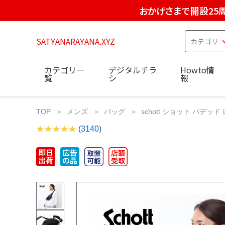
おかげさまで開設25
SATYANARAYANA.XYZ
カテゴリ一
デジタルチラ
Howto情
覧
シ
報
TOP
メンズ
バッグ
schott ショット パデッド
(3140)