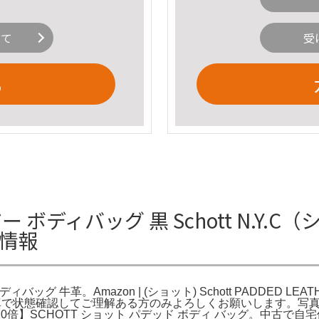
いて
受
る
ー ボディバッグ 黒 Schott N.Y.C（
細情報
ボディバッグ 牛革。Amazon | (ショット) Schott PADDED L
いますが、写真で状態確認してご理解ある方のみよろしくお願いしま
倍】SCHOTT ショット パデッド ボディ バッグ。中古で