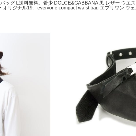
ボディバッグ L送料無料。希少 DOLCE&GABBANA 黒 レザー
ジナル19。everyone compact waist bag エブリワン 