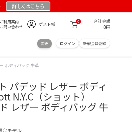
祭
詳しくは
こちら
合計金額
ご利用案内
0
ゲスト様
0円
お問い合わせ
変更
ログイン
新規会員登録
 レザー ボディバッグ 牛革
ョット パデッド レザー ボディ
ott N.Y.C（ショット）
デッド レザー ボディバッグ 牛
Z 限定モデル