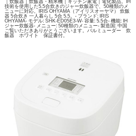
｜炊飯器｜炊飯器・精米機｜キッチン家電｜電化製品。IH
技術を使用した5.5合炊きのジャー炊飯器で、50種類のメ
ニューに対応。IRIS OHYAMA（アイリスオーヤマ） 炊飯
器 5合炊き 一人暮らし 5合 5.5。- ブランド: IRIS
OHYAMA- モデル: SHK-ED05E3-W- 容量: 5.5合- 機能: IH
ジャー炊飯器- メニュー: 50種類のメニュー- 製造国: 中国
ご覧いただきありがとうございます。バルミューダー 炊
飯器 ホワイト 保証書付。