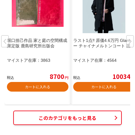
堀口捨己作品 家と庭の空間構成
ラスト1点‼️ 原価4.6万円 Glamb
限定版 鹿島研究所出版会
ー チャイナメルトンコート 黒
マイストア在庫：
3863
マイストア在庫：
4564
8700
10034
税込
円
税込
円
カートに入れる
カートに入れる
このカテゴリをもっと見る